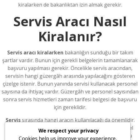
kiralarken de bakanlıktan izin almak gerekir.
Servis Aracı Nasıl
Kiralanır?
Servis aracı kiralarken
bakanlığın sunduğu bir takım
şartlar vardır. Bunun için gerekli belgelerin tamamlanarak
başvuru yapılması gerekir. Öncelikle servis aracından,
servisin hangi güzergâh arasında yapılacağını gösteren
çizelge istenir. Bunun yanında servisi kullanacak personel
sayısına da ihtiyaç vardır. Güzergâh ve personel sayısından
sonra servis hizmetleri zaman tarifesi belgesi de başvuru
için gereklidir.
Servis
sırasında hangi aracın kullanılacağı da önemlidir.
Aracın kaç koltuk kapasitesi olduğu ya da hangi model
We respect your privacy
olduğunu da bildirmek gerekir. Servisi kiralayacak bu
Cookies help us improve your experience,