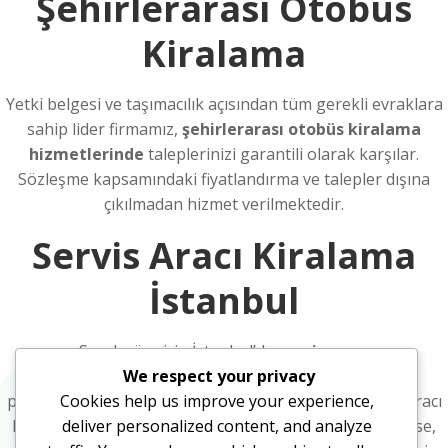
Şehirlerarası Otobüs
Kiralama
Yetki belgesi ve taşımacılık açısından tüm gerekli evraklara
sahip lider firmamız,
şehirlerarası otobüs kiralama
hizmetlerinde
taleplerinizi garantili olarak karşılar.
Sözleşme kapsamındaki fiyatlandırma ve talepler dışına
çıkılmadan hizmet verilmektedir.
Servis Aracı Kiralama
İstanbul
Sınırlı süre için İstanbul’da
servis aracı
We respect your privacy
kiralamak
istiyorsanız firmamız garantili ve yasal
Cookies help us improve your experience,
prosedüre uygun biçimde hizmet vermektedir. Servis Aracı
deliver personalized content, and analyze
Kiralama İstanbul içi yada şehirler arası neresi olacak ise,