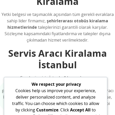
Kiralama
Yetki belgesi ve taşımacılık açısından tüm gerekli evraklara
sahip lider firmamız,
şehirlerarası otobüs kiralama
hizmetlerinde
taleplerinizi garantili olarak karşılar.
Sözleşme kapsamındaki fiyatlandırma ve talepler dışına
çıkılmadan hizmet verilmektedir.
Servis Aracı Kiralama
İstanbul
Sınırlı süre için İstanbul’da
servis aracı
We respect your privacy
kiralamak
istiyorsanız firmamız garantili ve yasal
Cookies help us improve your experience,
prosedüre uygun biçimde hizmet vermektedir. Servis Aracı
deliver personalized content, and analyze
Kiralama İstanbul içi yada şehirler arası neresi olacak ise,
traffic. You can choose which cookies to allow
Önce gidilecek yer; kişi sayısı ve geri dönüş zamanı gibi
by clicking
Customize
. Click
Accept All
to
detaylarla size teklif sunulacaktır.